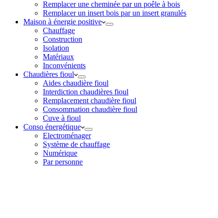
Remplacer une cheminée par un poêle à bois
Remplacer un insert bois par un insert granulés
Maison à énergie positive
Chauffage
Construction
Isolation
Matériaux
Inconvénients
Chaudières fioul
Aides chaudière fioul
Interdiction chaudières fioul
Remplacement chaudière fioul
Consommation chaudière fioul
Cuve à fioul
Conso énergétique
Electroménager
Système de chauffage
Numérique
Par personne