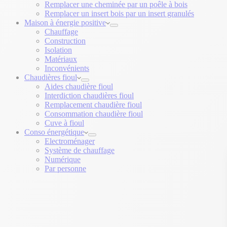
Remplacer une cheminée par un poêle à bois
Remplacer un insert bois par un insert granulés
Maison à énergie positive
Chauffage
Construction
Isolation
Matériaux
Inconvénients
Chaudières fioul
Aides chaudière fioul
Interdiction chaudières fioul
Remplacement chaudière fioul
Consommation chaudière fioul
Cuve à fioul
Conso énergétique
Electroménager
Système de chauffage
Numérique
Par personne