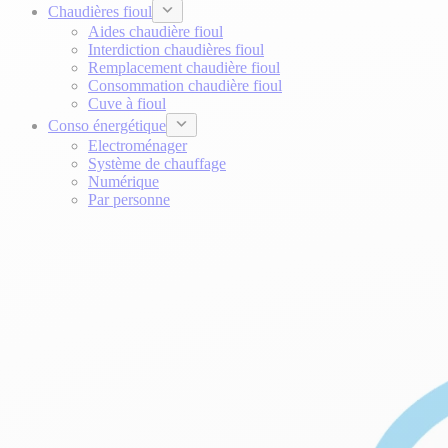
Chaudières fioul
Aides chaudière fioul
Interdiction chaudières fioul
Remplacement chaudière fioul
Consommation chaudière fioul
Cuve à fioul
Conso énergétique
Electroménager
Système de chauffage
Numérique
Par personne