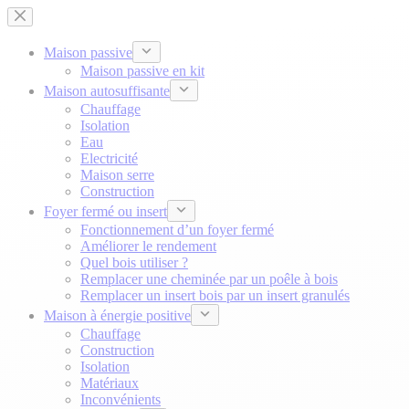
Passer
au
contenu
Maison passive
Maison passive en kit
Maison autosuffisante
Chauffage
Isolation
Eau
Electricité
Maison serre
Construction
Foyer fermé ou insert
Fonctionnement d’un foyer fermé
Améliorer le rendement
Quel bois utiliser ?
Remplacer une cheminée par un poêle à bois
Remplacer un insert bois par un insert granulés
Maison à énergie positive
Chauffage
Construction
Isolation
Matériaux
Inconvénients