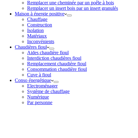
Remplacer une cheminée par un poêle à bois
Remplacer un insert bois par un insert granulés
Maison à énergie positive
Chauffage
Construction
Isolation
Matériaux
Inconvénients
Chaudières fioul
Aides chaudière fioul
Interdiction chaudières fioul
Remplacement chaudière fioul
Consommation chaudière fioul
Cuve à fioul
Conso énergétique
Electroménager
Système de chauffage
Numérique
Par personne