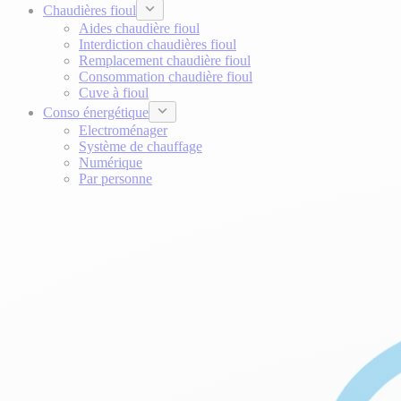
Chaudières fioul
Aides chaudière fioul
Interdiction chaudières fioul
Remplacement chaudière fioul
Consommation chaudière fioul
Cuve à fioul
Conso énergétique
Electroménager
Système de chauffage
Numérique
Par personne