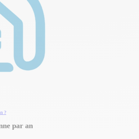
n ?
nne par an