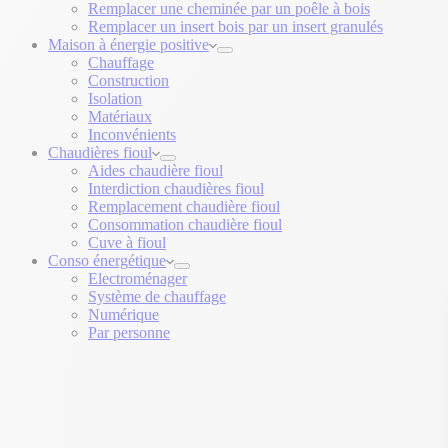
Remplacer une cheminée par un poêle à bois
Remplacer un insert bois par un insert granulés
Maison à énergie positive
Chauffage
Construction
Isolation
Matériaux
Inconvénients
Chaudières fioul
Aides chaudière fioul
Interdiction chaudières fioul
Remplacement chaudière fioul
Consommation chaudière fioul
Cuve à fioul
Conso énergétique
Electroménager
Système de chauffage
Numérique
Par personne