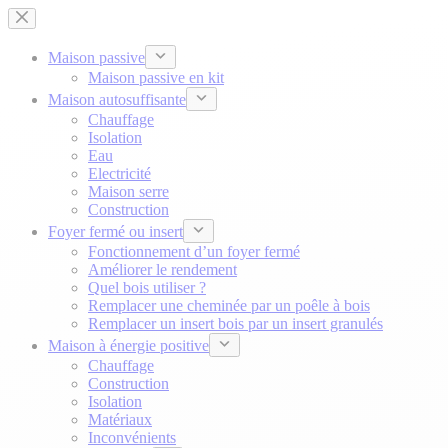
Passer
au
contenu
Maison passive
Maison passive en kit
Maison autosuffisante
Chauffage
Isolation
Eau
Electricité
Maison serre
Construction
Foyer fermé ou insert
Fonctionnement d’un foyer fermé
Améliorer le rendement
Quel bois utiliser ?
Remplacer une cheminée par un poêle à bois
Remplacer un insert bois par un insert granulés
Maison à énergie positive
Chauffage
Construction
Isolation
Matériaux
Inconvénients