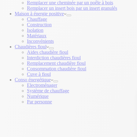
Remplacer une cheminée par un poêle à bois
Remplacer un insert bois par un insert granulés
Maison à énergie positive
Chauffage
Construction
Isolation
Matériaux
Inconvénients
Chaudières fioul
Aides chaudière fioul
Interdiction chaudières fioul
Remplacement chaudière fioul
Consommation chaudière fioul
Cuve à fioul
Conso énergétique
Electroménager
Système de chauffage
Numérique
Par personne