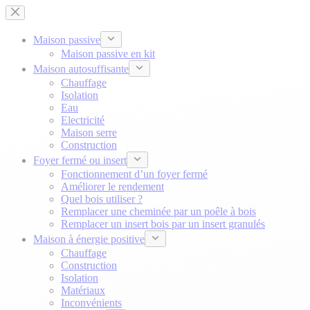
Passer
au
contenu
Maison passive
Maison passive en kit
Maison autosuffisante
Chauffage
Isolation
Eau
Electricité
Maison serre
Construction
Foyer fermé ou insert
Fonctionnement d’un foyer fermé
Améliorer le rendement
Quel bois utiliser ?
Remplacer une cheminée par un poêle à bois
Remplacer un insert bois par un insert granulés
Maison à énergie positive
Chauffage
Construction
Isolation
Matériaux
Inconvénients