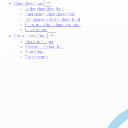
Chaudières fioul
Aides chaudière fioul
Interdiction chaudières fioul
Remplacement chaudière fioul
Consommation chaudière fioul
Cuve à fioul
Conso énergétique
Electroménager
Système de chauffage
Numérique
Par personne