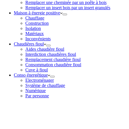
Remplacer une cheminée par un poêle à bois
Remplacer un insert bois par un insert granulés
Maison à énergie positive
Chauffage
Construction
Isolation
Matériaux
Inconvénients
Chaudières fioul
Aides chaudière fioul
Interdiction chaudières fioul
Remplacement chaudière fioul
Consommation chaudière fioul
Cuve à fioul
Conso énergétique
Electroménager
Système de chauffage
Numérique
Par personne