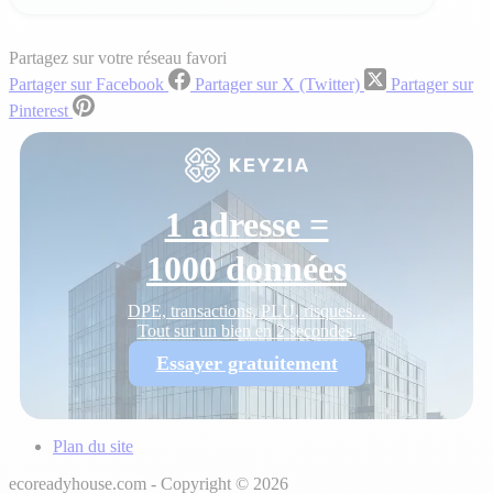
Partagez sur votre réseau favori
Partager sur Facebook
Partager sur X (Twitter)
Partager sur
Pinterest
1 adresse =
1000 données
DPE, transactions, PLU, risques...
Tout sur un bien en 2 secondes.
Essayer gratuitement
Plan du site
ecoreadyhouse.com - Copyright © 2026