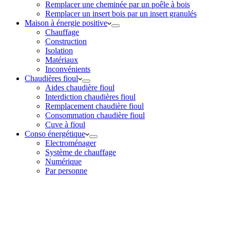
Remplacer une cheminée par un poêle à bois
Remplacer un insert bois par un insert granulés
Maison à énergie positive
Chauffage
Construction
Isolation
Matériaux
Inconvénients
Chaudières fioul
Aides chaudière fioul
Interdiction chaudières fioul
Remplacement chaudière fioul
Consommation chaudière fioul
Cuve à fioul
Conso énergétique
Electroménager
Système de chauffage
Numérique
Par personne